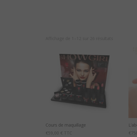
Affichage de 1–12 sur 26 résultats
Cours de maquillage
L’a
€
59,00
€ TTC
€
75