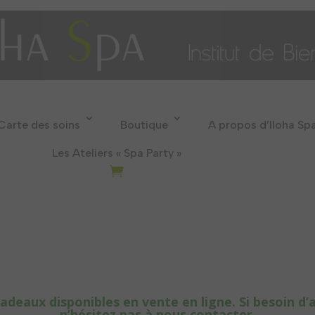
Carte des soins
Boutique
A propos d’Iloha Sp
Les Ateliers « Spa Party »
adeaux disponibles en vente en ligne. Si besoin d’
n’hésitez pas à nous contacter.