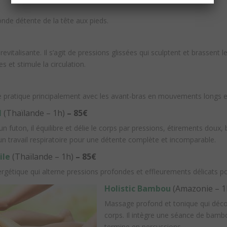
nde détente de la tête aux pieds.
revitalisante. Il s’agit de pressions glissées qui sculptent et brassent l
s et stimule la circulation.
e pratique principalement avec les avant-bras en mouvements longs e
l
(Thaïlande – 1h)
– 85€
un futon, il équilibre et délie le corps par pressions, étirements do
un travail respiratoire pour une détente complète et incomparable.
ile
(Thaïlande – 1h)
– 85€
gétique qui alterne pressions profondes et effleurements délicats pou
Holistic Bambou
(Amazonie – 1
Massage profond et tonique qui décon
corps. Il intègre une séance de bambo
termine en percussions.