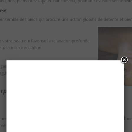
ix ( dos, pieds ou visage et cuir chevelu) pour une évasion sensoriel
55€
ensemble des pieds qui procure une action globale de détente et bien
e votre peau qui favorise la
relaxation profonde
nt la microcirculation.
es et de points qui vont permettre de drainer,
anguine. Retrouver une peau tonifiée et un teint
orps
énergétique, remodèle la silhouette et raffermit les tissus à l’aide d
illeurs résultats, n’hésitez pas à demander conseils.)