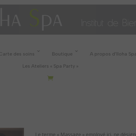
Carte des soins
Boutique
A propos d’Iloha Sp
Les Ateliers « Spa Party »
Le terme « Massage » employé ici, ne désign