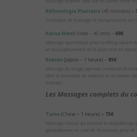
Massage relaxant ciblé sur les zones votre cho
Réflexologie Plantaire
(45 minutes)
– 
Technique de massage et d’acupressions sur l’
Kansa Wand
(Inde – 45 min) –
69€
Massage ayurvédique pour un lifting
naturel d
et l’assouplissement
de la peau tout en stimula
Kobido
(Japon – 1 heure) –
85€
Massage du visage Japonais composé de lissag
lifter et permettre de relancer la circulation s
éclatant.
Les Massages complets du c
Tuina
(Chine – 1 heure)
– 75€
Massage chinois qui favorise le rééquilibrage 
généralement en cure de 10 séances pour de me