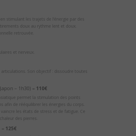
n stimulant les trajets de l’énergie par des
 étirements doux au rythme lent et doux.
onnelle retrouvée.
laires et nerveux.
rticulations. Son objectif : dissoudre toutes
Japon – 1h30)
– 110€
 asiatique permet la stimulation des points
 afin de rééquilibrer les énergies du corps.
vaincre les états de stress et de fatigue. Ce
chaleur des pierres.
)
– 125€