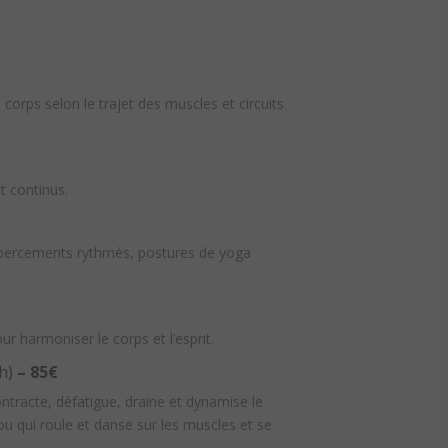
e corps selon le trajet des muscles et circuits
t continus.
ux, bercements rythmés, postures de yoga
r harmoniser le corps et l’esprit.
h)
– 85€
tracte, défatigue, draine et dynamise le
u qui roule et danse sur les muscles et se