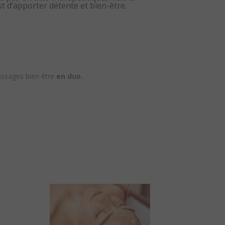
t d’apporter détente et bien-être.
massages bien être
en duo.