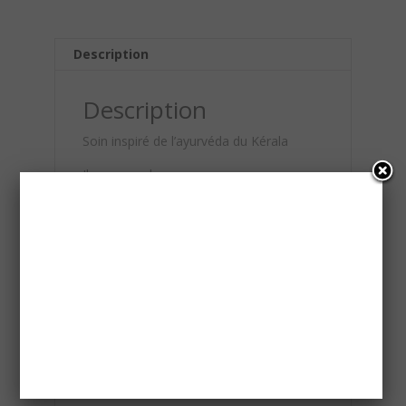
Description
Description
Soin inspiré de l’ayurvéda du Kérala
Il comprend:
un bilan ayurvédique avec des conseils
personnalisés à votre constitution
(Vata ,Pita, Kapha)
un soin sur mesure visage et/ou corps
massage aux huiles chaudes.
une crème hydratante Kérali
Durée: 1 heure 15