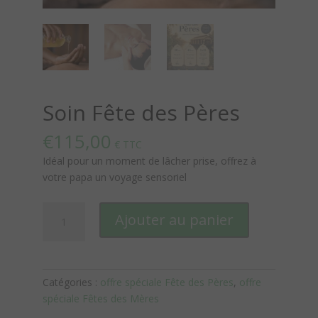
Soin Fête des Pères
€
115,00
€ TTC
Idéal pour un moment de lâcher prise, offrez à
votre papa un voyage sensoriel
quantité
Ajouter au panier
de
Soin
Fête
des
Catégories :
offre spéciale Fête des Pères
,
offre
Pères
spéciale Fêtes des Mères