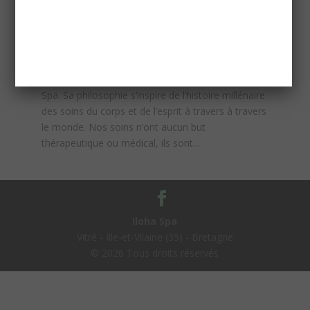
La Philosophie d’Iloha Spa
par
Mélanie
|
9 novembre 2013
|
Actualités
Entrez dans l’univers raffiné et parfumé d’Iloha
Spa. Sa philosophie s’inspire de l’histoire millénaire
des soins du corps et de l’esprit à travers à travers
le monde. Nos soins n’ont aucun but
thérapeutique ou médical, ils sont...
Iloha Spa
Vitré - Ille-et-Vilaine (35) - Bretagne
©
2026
Tous droits réservés